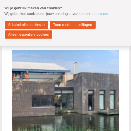
Spring
Wil je gebruik maken van cookies?
naar
Wij gebruiken cookies om jouw ervaring te verbeteren.
Lees meer
.
MENU
Spring
naar
Nieuwkoop
de
Schakel alle cookies in
Toon cookie-instellingen
inhoud
Spring
Alleen essentiële cookies
naar
Algemene beschouwingen 2024
het
hoofdmenu
Zoeken:
Zoeken