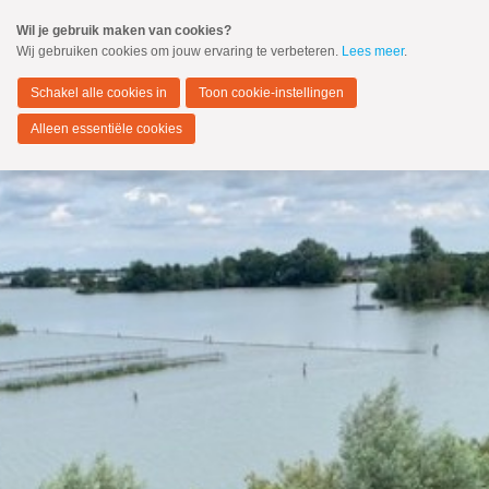
Spring
Wil je gebruik maken van cookies?
naar
Wij gebruiken cookies om jouw ervaring te verbeteren.
Lees meer
.
MENU
Spring
naar
Nieuwkoop
de
Schakel alle cookies in
Toon cookie-instellingen
inhoud
Spring
Alleen essentiële cookies
naar
het
hoofdmenu
Zoeken:
Zoeken